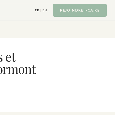
REJOINDRE I‑CA.RE
FR
|
EN
 et
Lormont