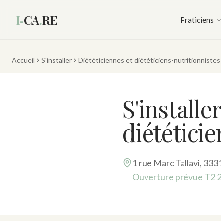
I‑
CA
.
RE
Praticiens
Accueil
S'installer
Diététiciennes et diététiciens-nutritionnistes
S'install
diététici
1 rue Marc Tallavi, 33
Ouverture prévue T2 