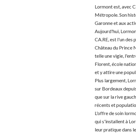
Lormont est, avec Ce
Métropole. Son histo
Garonne et aux activi
Aujourd'hui, Lormont
CA.RE, est l'un des 
Château du Prince 
telle une vigie, l'e
Florent, école natio
et y attire une popul
Plus largement, Lor
sur Bordeaux depuis 
que sur la rive gauc
récents et populatio
L'offre de soin lorm
qui s'installent à L
leur pratique dans le