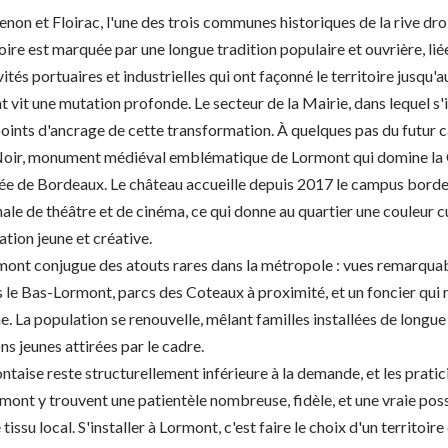
non et Floirac, l'une des trois communes historiques de la rive dr
ire est marquée par une longue tradition populaire et ouvrière, liée
tés portuaires et industrielles qui ont façonné le territoire jusqu'a
 vit une mutation profonde. Le secteur de la Mairie, dans lequel s'i
points d'ancrage de cette transformation. À quelques pas du futur c
Noir, monument médiéval emblématique de Lormont qui domine la
ntrée de Bordeaux. Le château accueille depuis 2017 le campus bord
nale de théâtre et de cinéma, ce qui donne au quartier une couleur cu
ation jeune et créative.
mont conjugue des atouts rares dans la métropole : vues remarquabl
le Bas-Lormont, parcs des Coteaux à proximité, et un foncier qui 
he. La population se renouvelle, mêlant familles installées de longu
ns jeunes attirées par le cadre.
ontaise reste structurellement inférieure à la demande, et les pratic
ormont y trouvent une patientèle nombreuse, fidèle, et une vraie possi
 tissu local. S'installer à Lormont, c'est faire le choix d'un territoi