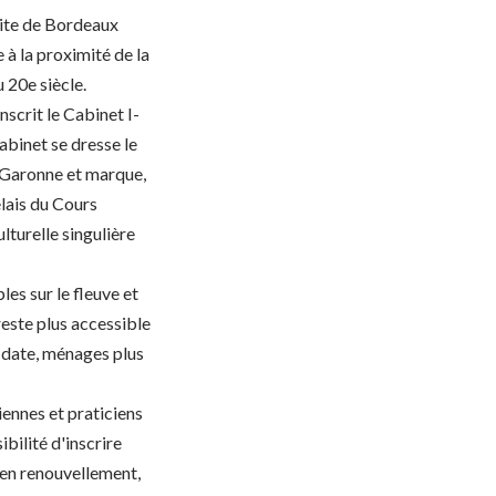
oite de Bordeaux
 à la proximité de la
u 20e siècle.
nscrit le Cabinet I-
abinet se dresse le
 Garonne et marque,
elais du Cours
lturelle singulière
es sur le fleuve et
reste plus accessible
e date, ménages plus
iennes et praticiens
bilité d'inscrire
re en renouvellement,