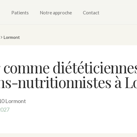
Patients
Notre approche
Contact
Lormont
er comme diététiciennes
ens-nutritionnistes à 
310 Lormont
2027