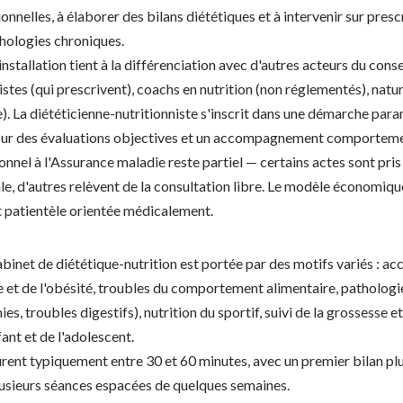
ionnelles, à élaborer des bilans diététiques et à intervenir sur pres
thologies chroniques.
installation tient à la différenciation avec d'autres acteurs du consei
stes (qui prescrivent), coachs en nutrition (non réglementés), nat
). La diététicienne-nutritionniste s'inscrit dans une démarche par
 sur des évaluations objectives et un accompagnement comporteme
nnel à l'Assurance maladie reste partiel — certains actes sont pris
le, d'autres relèvent de la consultation libre. Le modèle économiq
t patientèle orientée médicalement.
abinet de diététique-nutrition est portée par des motifs variés : 
 et de l'obésité, troubles du comportement alimentaire, pathologi
es, troubles digestifs), nutrition du sportif, suivi de la grossesse et
fant et de l'adolescent.
rent typiquement entre 30 et 60 minutes, avec un premier bilan plus
plusieurs séances espacées de quelques semaines.