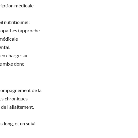
cription médicale
l nutritionnel :
uropathes (approche
amédicale
ntal.
 en charge sur
ue mixe donc
accompagnement de la
es chroniques
 de l'allaitement,
 long, et un suivi