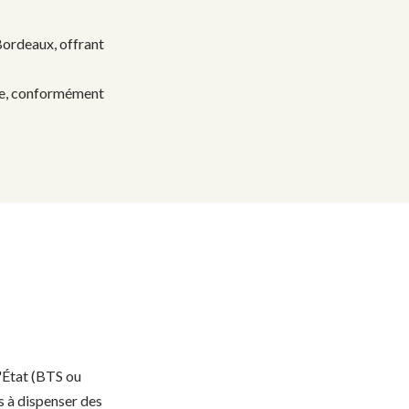
 Bordeaux, offrant
ite, conformément
'État (BTS ou
és à dispenser des