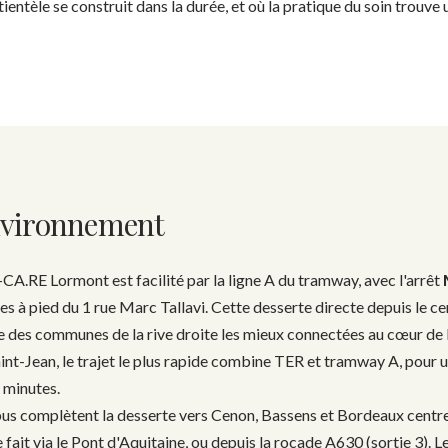
atientèle se construit dans la durée, et où la pratique du soin trouve 
environnement
-CA.RE Lormont est facilité par la ligne A du tramway, avec l'arrêt
es à pied du 1 rue Marc Tallavi. Cette desserte directe depuis le 
ne des communes de la rive droite les mieux connectées au cœur de 
nt-Jean, le trajet le plus rapide combine TER et tramway A, pour 
 minutes.
bus complètent la desserte vers Cenon, Bassens et Bordeaux centre (
se fait via le Pont d'Aquitaine, ou depuis la rocade A630 (sortie 3).