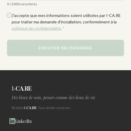
0 / 2000 caractères
J'accepte que mes informations soient utilisées par I-CA.RE
pour traiter ma demande d'installation, conformément à la
politique de confidentialité
.
*
ENVOYER MA DEMANDE
I‑
CA
.
RE
Des lieux de soin, pensés comme des lieux de vie
I‑
CA
.
RE
© 2026
. Tous droits réservés.
LinkedIn