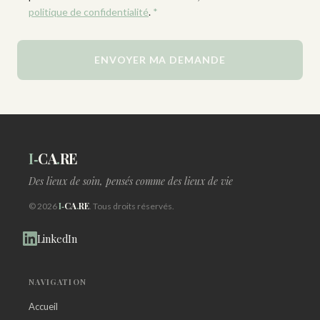
politique de confidentialité
.
*
ENVOYER MA DEMANDE
I‑
CA
.
RE
Des lieux de soin, pensés comme des lieux de vie
I‑
CA
.
RE
© 2026
. Tous droits réservés.
LinkedIn
NAVIGATION
Accueil