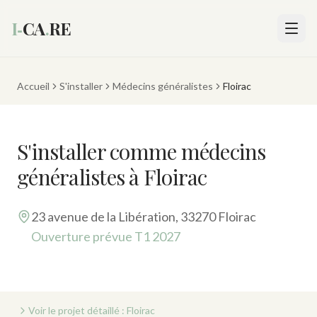
I‑
CA
.
RE
Accueil
S'installer
Médecins généralistes
Floirac
S'installer comme médecins
généralistes à Floirac
23 avenue de la Libération, 33270 Floirac
Ouverture prévue T1 2027
Voir le projet détaillé : Floirac