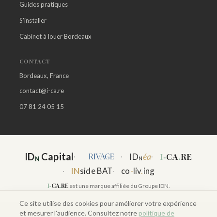
Guides pratiques
S'installer
Cabinet à louer Bordeaux
CONTACT
Bordeaux, France
contact@i-ca.re
07 81 24 05 15
ID
Capital
I‑
CA
.
RE
ID
éa
·
·
·
N
N
IN
side BAT
co
-
liv
.
ing
·
·
I‑
CA
.
RE
est une marque affiliée du Groupe IDN.
Ce site utilise des cookies pour améliorer votre expérience
et mesurer l'audience. Consultez notre
politique de
ID
Capital
N